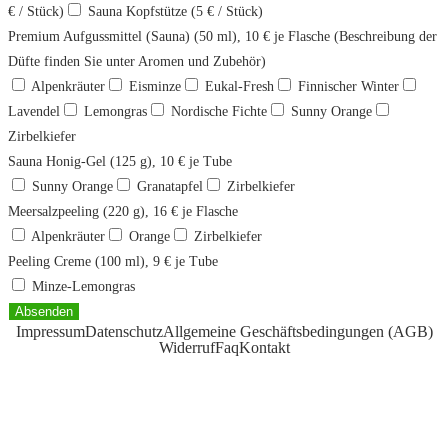
€ / Stück)
Sauna Kopfstütze (5 € / Stück)
Premium Aufgussmittel (Sauna) (50 ml), 10 € je Flasche (Beschreibung der
Düfte finden Sie unter Aromen und Zubehör)
Alpenkräuter
Eisminze
Eukal-Fresh
Finnischer Winter
Lavendel
Lemongras
Nordische Fichte
Sunny Orange
Zirbelkiefer
Sauna Honig-Gel (125 g), 10 € je Tube
Sunny Orange
Granatapfel
Zirbelkiefer
Meersalzpeeling (220 g), 16 € je Flasche
Alpenkräuter
Orange
Zirbelkiefer
Peeling Creme (100 ml), 9 € je Tube
Minze-Lemongras
Absenden
Impressum
Datenschutz
Allgemeine Geschäftsbedingungen (AGB)
Widerruf
Faq
Kontakt
© 2022 | OSO Mietservice | Alle Rechte vorbehalten
Webdesign by NK Software