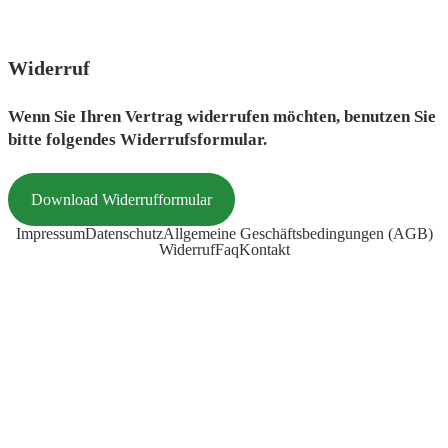
Menü
Widerruf
Wenn Sie Ihren Vertrag widerrufen möchten, benutzen Sie
bitte folgendes Widerrufsformular.
Download Widerrufformular
Impressum
Datenschutz
Allgemeine Geschäftsbedingungen (AGB)
Widerruf
Faq
Kontakt
© 2022 | OSO Mietservice | Alle Rechte vorbehalten
Webdesign by NK Software
Menü schließen
Start
Preise & Dienstleistungen