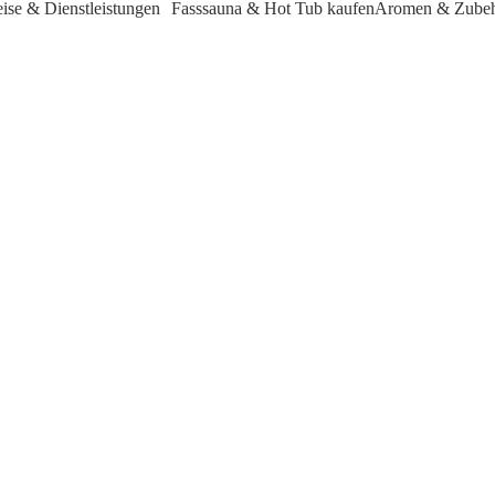
eise & Dienstleistungen
Fasssauna & Hot Tub kaufen
Aromen & Zube
annung - doch eine Frage erreicht uns besonders häufig: „Wie hoch ist eigentl