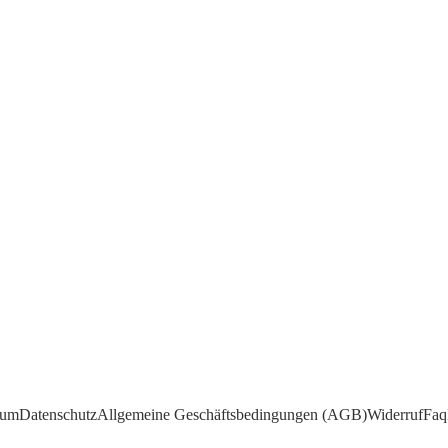
rderung mit sich: Die Grenze zwischen „Büro“ und „Wohnzimmer“ verschwimmt. O
sum
Datenschutz
Allgemeine Geschäftsbedingungen (AGB)
Widerruf
Faq