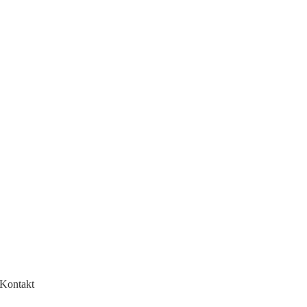
ft sitzen wir stundenlang in
Kontakt