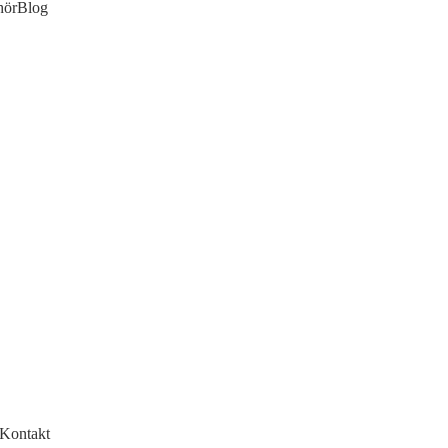
hör
Blog
 Ihnen nach Hause oder an
Kontakt