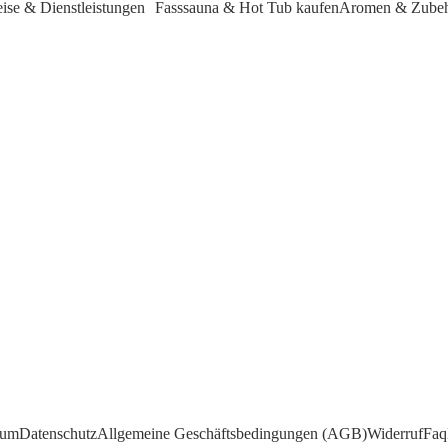
eise & Dienstleistungen
Fasssauna & Hot Tub kaufen
Aromen & Zube
 Ihrem exklusiven Sauna-Mietservice!
mobilen Saunen entschieden haben, um Entspannung und Wohlbefinden direkt zu
sum
Datenschutz
Allgemeine Geschäftsbedingungen (AGB)
Widerruf
Faq