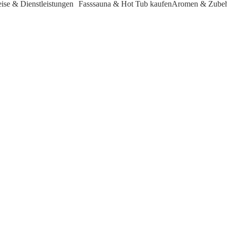
eise & Dienstleistungen
Fasssauna & Hot Tub kaufen
Aromen & Zube
aunagänge zu denken, obwohl der gezielte Schweißreiz dem Körper sogar hil