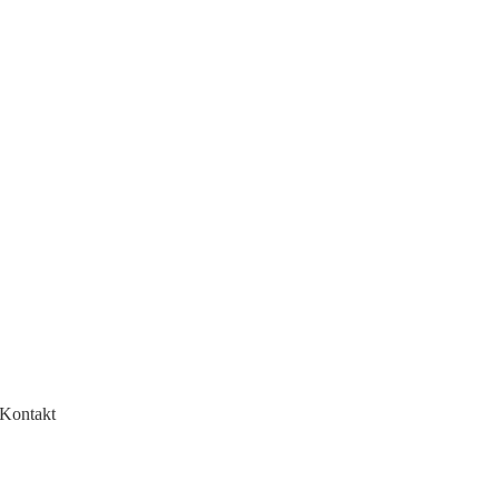
ade wenn Sie eine mobile Sauna
Kontakt