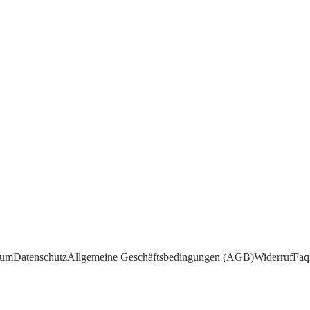
tspanntes Sauna-Erlebnis - dazu ist die richtige Reinigung von Bedeutung. Ger
sum
Datenschutz
Allgemeine Geschäftsbedingungen (AGB)
Widerruf
Faq