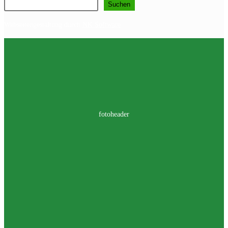
Suchen
Webseitengestaltung durch
NK Software
fotoheader