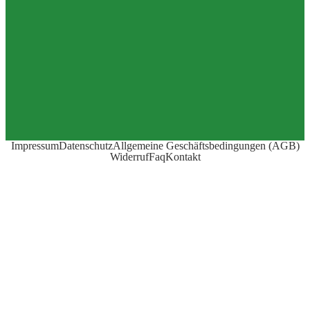
Impressum
Datenschutz
Allgemeine Geschäftsbedingungen (AGB)
Widerruf
Faq
Kontakt
© 2022 | OSO Mietservice | Alle Rechte vorbehalten
Webdesign by NK Software
Menü schließen
Start
Preise & Dienstleistungen
Fasssauna