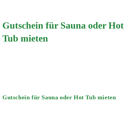
Menü
Gutschein für Sauna oder Hot
Tub mieten
Start
>
2026
>
Januar
>
23.
>
Allgemein
>
Gutschein für Sauna oder Hot Tub mieten
Gutschein für Sauna oder Hot Tub mieten
Beitrags-
Osowik
Autor:
Beitrag
23. Januar 2026
veröffentlicht:
Beitrags-
Allgemein
Kategorie:
Beitrags-
0 Kommentare
Kommentare: