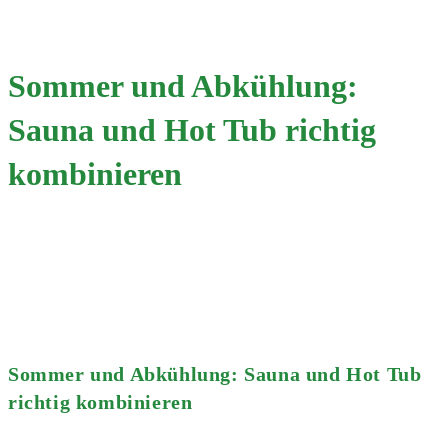
Menü
Sommer und Abkühlung:
Sauna und Hot Tub richtig
kombinieren
Start
>
2025
>
September
>
20.
>
Allgemein
>
Sommer und Abkühlung: Sauna und Hot Tub richtig kombinieren
Sommer und Abkühlung: Sauna und Hot Tub
richtig kombinieren
Beitrags-
Osowik